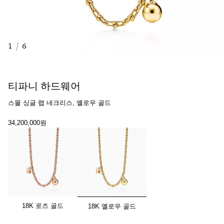
1
/
6
티파니 하드웨어
스몰 싱글 랩 네크리스, 옐로우 골드
34,200,000원
선택됨
18K 로즈 골드
18K 옐로우 골드