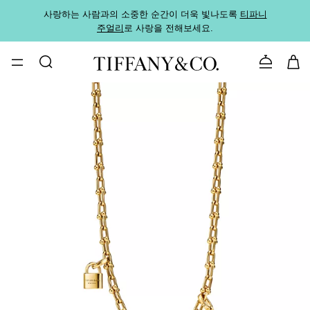
사랑하는 사람과의 소중한 순간이 더욱 빛나도록
티파니
가까운
주얼리
로 사랑을 전해보세요.
로
문의하기