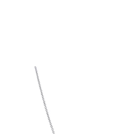
티파니 트루™
티파니 포에버
거나
티파니 다이아몬드 가이드
를 확인해보세요