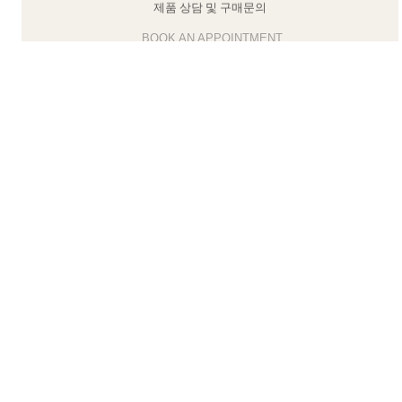
제품 상담 및 구매문의
클라이언트 어드바이저에게 문의하거나 예약하세요
티파니 식스틴 스톤
티파니™ 세팅
티파니 다이아몬드 전문가와의
상담을 예약
하