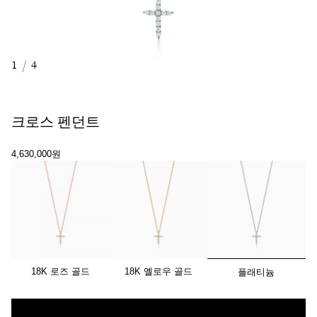
1
/
4
크로스 펜던트
4,630,000원
선택됨
18K 로즈 골드
18K 옐로우 골드
플래티늄