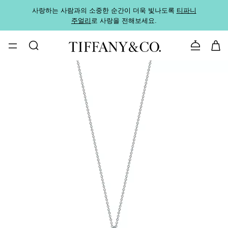
사랑하는 사람과의 소중한 순간이 더욱 빛나도록
티파니
가까운
주얼리
로 사랑을 전해보세요.
로
문의하기