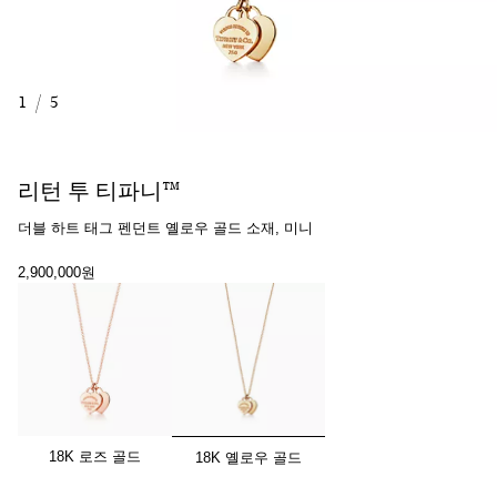
1
/
5
리턴 투 티파니™
더블 하트 태그 펜던트 옐로우 골드 소재, 미니
2,900,000원
선택됨
18K 로즈 골드
18K 옐로우 골드