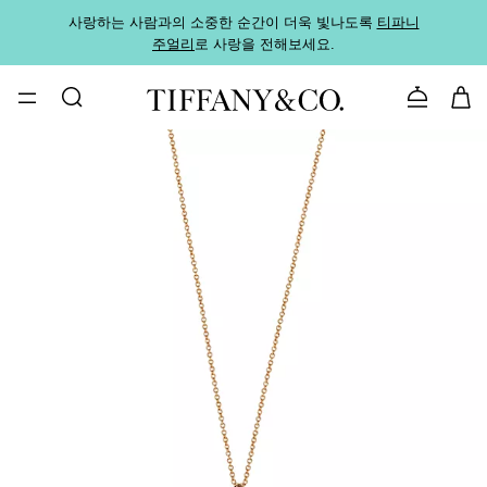
사랑하는 사람과의 소중한 순간이 더욱 빛나도록
티파니
가까운
주얼리
로 사랑을 전해보세요.
로
문의하기