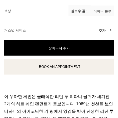
색상
옐로우 골드
티파니 블루
선택됨
퍼스널 서비스
추가
장바구니 추가
BOOK AN APPOINTMENT
클라이언트 어드바이저에게 문의하거나 예약하세요
이 우아한 체인은 클래식한 리턴 투 티파니 글귀가 새겨진
2개의 하트 쉐입 펜던트가 돋보입니다. 1969년 첫선을 보인
티파니의 아이코닉한 키 링에서 영감을 받아 탄생한 리턴 투