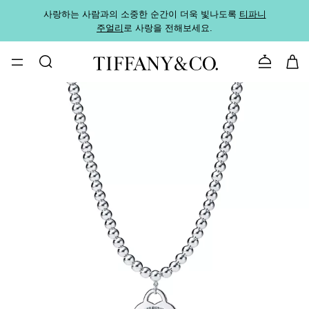
사랑하는 사람과의 소중한 순간이 더욱 빛나도록
티파니
가까운
주얼리
로 사랑을 전해보세요.
로
문의하기