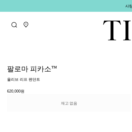
사랑
매장 찾기로 가기
팔로마 피카소™
올리브 리프 펜던트
620,000원
재고 없음