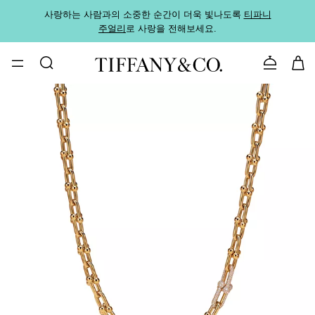
사랑하는 사람과의 소중한 순간이 더욱 빛나도록
티파니
가까운
주얼리
로 사랑을 전해보세요.
로
문의하기