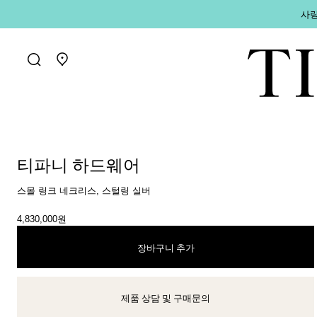
사랑
매장 찾기로 가기
티파니 하드웨어
스몰 링크 네크리스, 스털링 실버
4,830,000원
장바구니 추가
제품 상담 및 구매문의
클라이언트 어드바이저에게 문의하거나 예약하세요