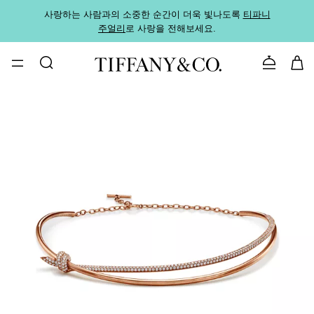
사랑하는 사람과의 소중한 순간이 더욱 빛나도록
티파니
가까운
주얼리
로 사랑을 전해보세요.
로
문의하기