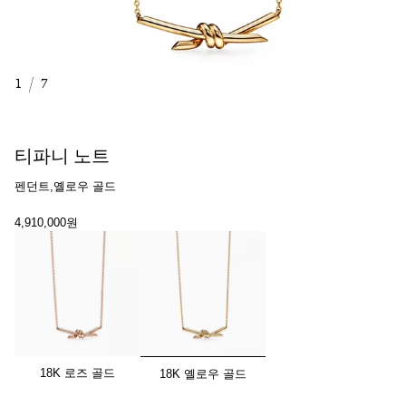
1
/
7
티파니 노트
펜던트,옐로우 골드
4,910,000원
선택됨
18K 로즈 골드
18K 옐로우 골드