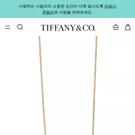
사랑하는 사람과의 소중한 순간이 더욱 빛나도록
티파니
가까운
주얼리
로 사랑을 전해보세요.
로
문의하기