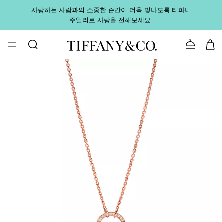
사랑하는 사람과의 소중한 순간이 더욱 빛나도록
티파니
가까운
주얼리
로 사랑을 전해보세요.
로
문의하기