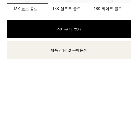
선택됨
18K 옐로우 골드
18K 화이트 골드
18K 로즈 골드
티파니 식스틴 스톤
티파니™ 세팅
장바구니 추가
티파니 다이아몬드 전문가와의
상담을 예약
하
제품 상담 및 구매문의
클라이언트 어드바이저에게 문의하거나 예약하세요