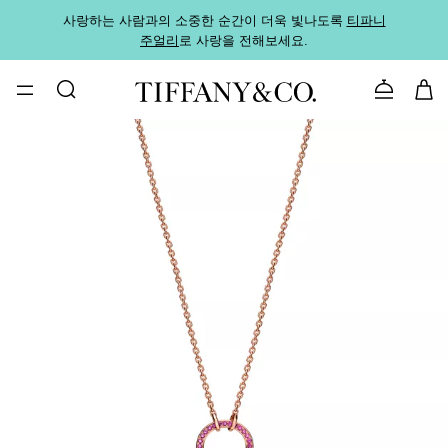
사랑하는 사람과의 소중한 순간이 더욱 빛나도록
티파니
가까운
주얼리
로 사랑을 전해보세요.
로
문의하기