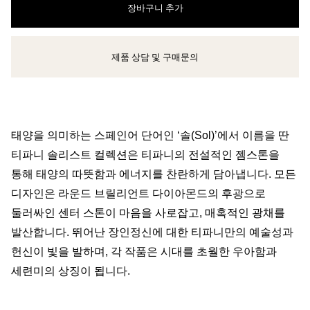
장바구니 추가
제품 상담 및 구매문의
클라이언트 어드바이저에게 문의하거나 예약하세요
태양을 의미하는 스페인어 단어인 ‘솔(Sol)’에서 이름을 딴
티파니 솔리스트 컬렉션은 티파니의 전설적인 젬스톤을
통해 태양의 따뜻함과 에너지를 찬란하게 담아냅니다. 모든
디자인은 라운드 브릴리언트 다이아몬드의 후광으로
둘러싸인 센터 스톤이 마음을 사로잡고, 매혹적인 광채를
발산합니다. 뛰어난 장인정신에 대한 티파니만의 예술성과
헌신이 빛을 발하며, 각 작품은 시대를 초월한 우아함과
세련미의 상징이 됩니다.