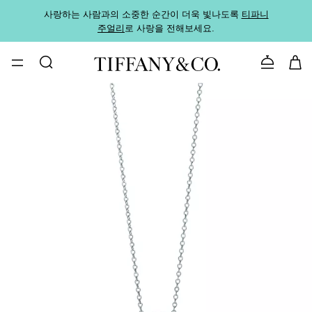
사랑하는 사람과의 소중한 순간이 더욱 빛나도록
티파니
가까운
주얼리
로 사랑을 전해보세요.
로
문의하기