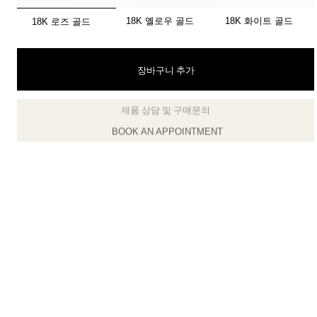
선택됨
18K 옐로우 골드
18K 화이트 골드
18K 로즈 골드
티파니 식스틴 스톤
티파니™ 세팅
장바구니 추가
티파니 다이아몬드 전문가와의
상담을 예약
하
제품 상담 및 구매문의
클라이언트 어드바이저에게 문의하거나 예약하세요