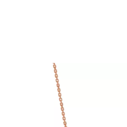
티파니 트루™
티파니 포에버
거나
티파니 다이아몬드 가이드
를 확인해보세요