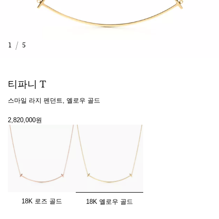
1
/
5
티파니 T
스마일 라지 펜던트, 옐로우 골드
2,820,000원
선택됨
18K 로즈 골드
18K 옐로우 골드