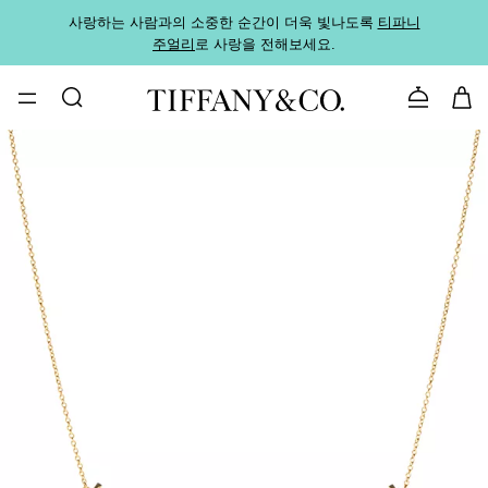
사랑하는 사람과의 소중한 순간이 더욱 빛나도록
티파니
가까운
주얼리
로 사랑을 전해보세요.
로
문의하기