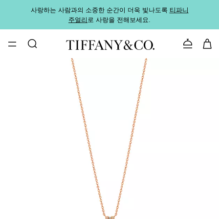
사랑하는 사람과의 소중한 순간이 더욱 빛나도록
티파니
가까운
주얼리
로 사랑을 전해보세요.
로
문의하기