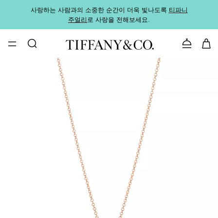
사랑하는 사람과의 소중한 순간이 더욱 빛나도록
티파니
가까운
주얼리
로 사랑을 전해보세요.
로
문의하기