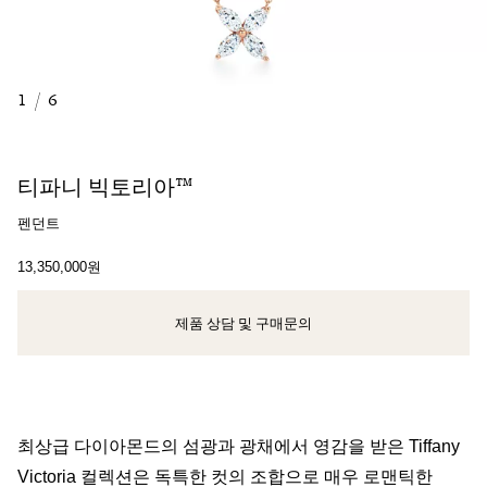
1
/
6
티파니 빅토리아™
펜던트
13,350,000원
제품 상담 및 구매문의
클라이언트 어드바이저에게 문의하거나 예약하세요
최상급 다이아몬드의 섬광과 광채에서 영감을 받은 Tiffany
Victoria 컬렉션은 독특한 컷의 조합으로 매우 로맨틱한