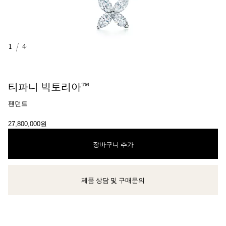
1
/
4
티파니 빅토리아™
펜던트
27,800,000원
장바구니 추가
제품 상담 및 구매문의
클라이언트 어드바이저에게 문의하거나 예약하세요