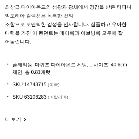
최상급 다이아몬드의 섬광과 광채에서 영감을 받은 티파니
빅토리아 컬렉션은 독특한 컷의
조합으로 로맨틱한 감성을 선사합니다. 심플하고 우아한
매력을 가진 이 펜던트는 데이룩과 이브닝룩 모두에 잘
어울립니다.
플래티늄, 마퀴즈 다이아몬드 세팅, L 사이즈, 40.6cm
체인, 총 0.81캐럿
SKU 14743715
(미국)
SKU 63106283
(이탈리아)
더 보기