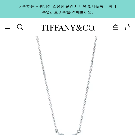
사랑하는 사람과의 소중한 순간이 더욱 빛나도록
티파니
가까운
주얼리
로 사랑을 전해보세요.
로
문의하기