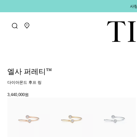
사랑
매장 찾기로 가기
엘사 퍼레티™
다이아몬드 후프 링
3,440,000원