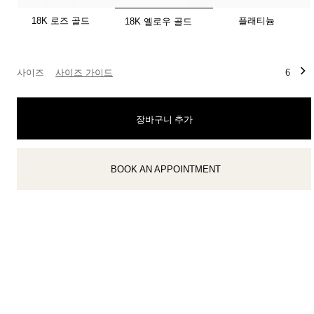
선택됨
18K 로즈 골드
플래티늄
18K 옐로우 골드
티파니 식스틴 스톤
티파니™ 세팅
사이즈
사이즈 가이드
6
티파니 다이아몬드 전문가와의
상담을 예약
하
장바구니 추가
제품 상담 및 구매문의
클라이언트 어드바이저에게 문의하거나 예약하세요
BOOK AN APPOINTMENT