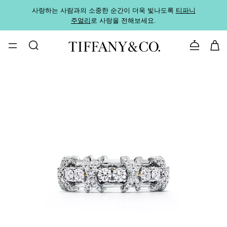
사랑하는 사람과의 소중한 순간이 더욱 빛나도록
티파니
가까운
주얼리
로 사랑을 전해보세요.
로
문의하기