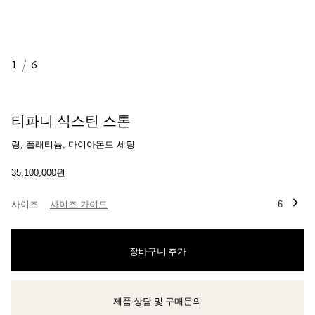
1
/
6
티파니 식스틴 스톤
링, 플래티늄, 다이아몬드 세팅
35,100,000원
사이즈
사이즈 가이드
6
장바구니 추가
제품 상담 및 구매문의
클라이언트 어드바이저에게 문의하거나 예약하세요