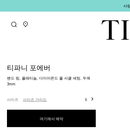
사랑
매장 찾기로 가기
티파니 포에버
밴드 링, 플래티늄, 다이아몬드 풀 서클 세팅, 두께
3mm
사이즈
사이즈 가이드
6
여기에서 예약