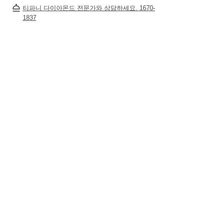
티파니 다이아몬드 전문가와 상담하세요. 1670-
1837
티파니 식스틴 스톤
티파니™ 세팅
티파니 다이아몬드 전문가와의
상담을 예약
하