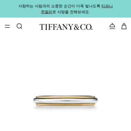
사랑하는 사람과의 소중한 순간이 더욱 빛나도록
티파니
가까운
주얼리
로 사랑을 전해보세요.
로
문의하기