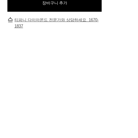
장바구니 추가
티파니 식스틴 스톤
티파니™ 세팅
티파니 다이아몬드 전문가와 상담하세요. 1670-
1837
티파니 다이아몬드 전문가와의
상담을 예약
하