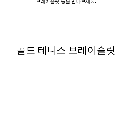
브레이슬릿 등을 만나보세요.
티파니 트루™
티파니 포에버
거나
티파니 다이아몬드 가이드
를 확인해보세요
골드 테니스 브레이슬릿