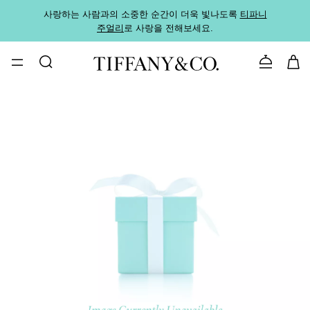
사랑하는 사람과의 소중한 순간이 더욱 빛나도록
티파니
가까운
주얼리
로 사랑을 전해보세요.
로
문의하기