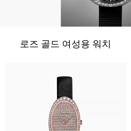
티파니 트루™
티파니 포에버
로즈 골드 여성용 워치
거나
티파니 다이아몬드 가이드
를 확인해보세요