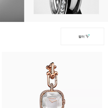
티파니 솔리스트™
완벽한 웨딩 링 선택하기
필터