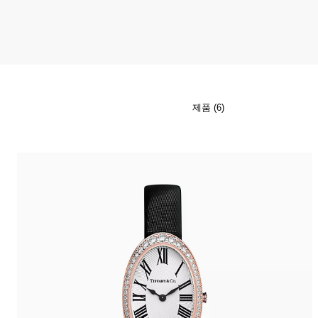
티파니 식스틴 스톤
티파니™ 세팅
티파니 다이아몬드 전문가와의
상담을 예약
하
제품 (6)