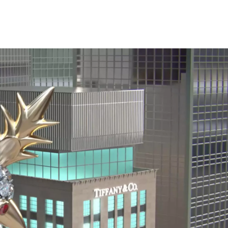
티파니 트루™
티파니 포에버
거나
티파니 다이아몬드 가이드
를 확인해보세요