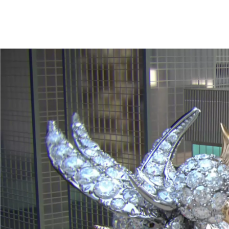
티파니 식스틴 스톤
티파니™ 세팅
티파니 다이아몬드 전문가와의
상담을 예약
하