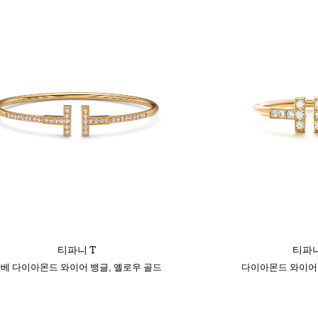
티파니 T
티파니
베 다이아몬드 와이어 뱅글, 옐로우 골드
다이아몬드 와이어 