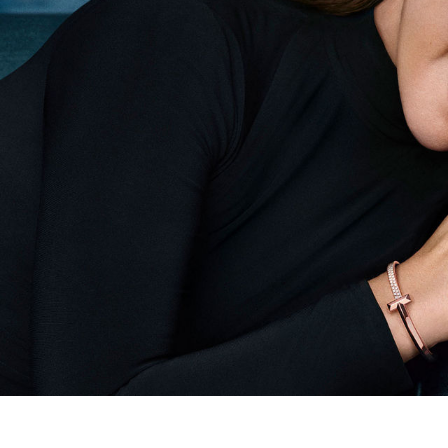
티파니 트루™
티파니 포에버
거나
티파니 다이아몬드 가이드
를 확인해보세요