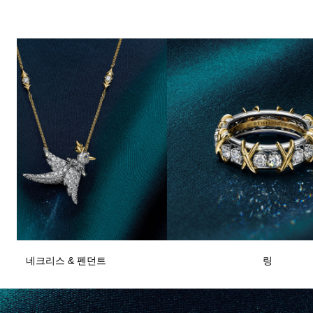
네크리스 & 펜던트
링