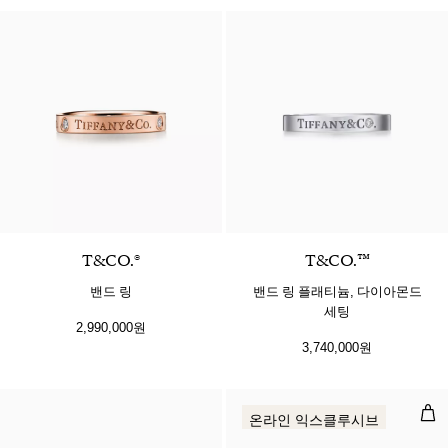
T&CO.®
T&CO.™
밴드 링
밴드 링 플래티늄, 다이아몬드
세팅
2,990,000원
3,740,000원
선글
온라인 익스클루시브