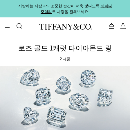
사랑하는 사람과의 소중한 순간이 더욱 빛나도록
티파니
가까운
주얼리
로 사랑을 전해보세요.
로
문의하기
로즈 골드 1캐럿 다이아몬드 링
2 제품