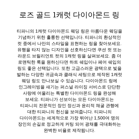
로즈 골드 1캐럿 다이아몬드 링
티파니의 1캐럿 다이아몬드 웨딩 링은 아름다운 웨딩을
기념하기 위한 훌륭한 선택입니다. 티파니의 환상적인
컷 중에서 나만의 스타일을 표현하는 링을 찾아보세요.
유행을 타지 않는 디자인을 선호하신다면 쿠션 컷 또는
라운드 브릴리언트 컷의 1캐럿 링을 살펴보세요. 좀 더
로맨틱한 룩을 원하신다면 하트 쉐입이나 페어 쉐입의
링도 좋은 선택입니다. 또한 고급스러운 광택으로 빛을
발하는 다양한 귀금속과 클래식 세팅으로 제작된 1캐럿
웨딩 링도 만나보실 수 있습니다. 다이아몬드 링에
인그레이빙을 새기는 퍼스널 라이징 서비스로 단단한
사랑에 어울리는 특별한 다이아몬드 링을 완성해
보세요. 티파니가 선보이는 모든 다이아몬드는
티파니의 전문적인 장인 정신과 윤리적 채굴 관행에
대한 티파니의 헌신을 보여줍니다. 티파니의
다이아몬드는 세계적으로 가장 뛰어난 1,500여 명의
장인의 손길로 정교하게 커팅 되어 광채를 극대화하는
완벽한 비율로 제작됩니다.