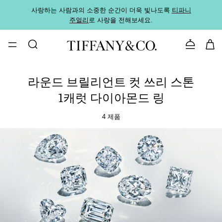
사랑하는 사람과의 소중한 순간이 더욱 빛나도록
티파니
가까운
주얼리
로 사랑을 전해보세요.
로
문의하기
라운드 브릴리언트 컷 쓰리 스톤
1캐럿 다이아몬드 링
4 제품