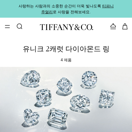
사랑하는 사람과의 소중한 순간이 더욱 빛나도록
티파니
가까운
주얼리
로 사랑을 전해보세요.
로
문의하기
유니크 2캐럿 다이아몬드 링
4 제품