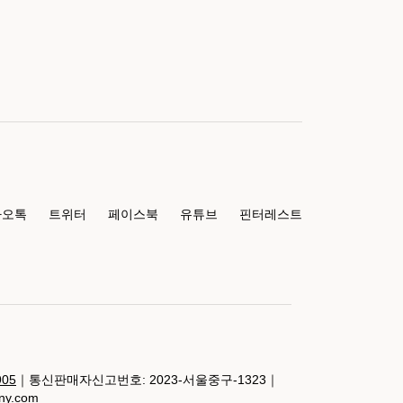
카오톡
트위터
페이스북
유튜브
핀터레스트
905
｜통신판매자신고번호: 2023-서울중구-1323｜
any.com