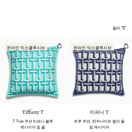
필터
T True 쿠션 티파니 블루 캐시미어 및
트루
온라인 익스클루시브
온라인 익스클루시브
2 색상
Tiffany T
티파니 T
T True 쿠션 티파니 블루
트루 쿠션, 탄자나이트 컬러 울
캐시미어 및 울
및 캐시미어