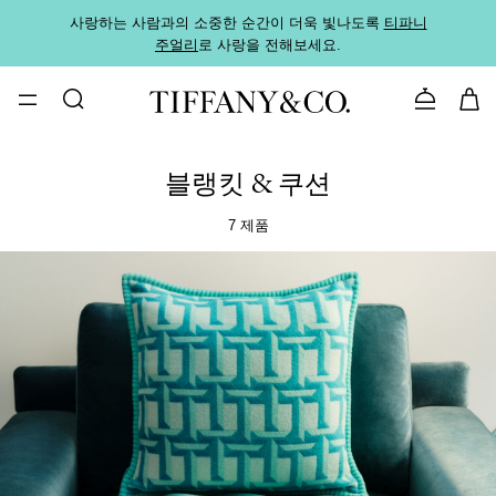
사랑하는 사람과의 소중한 순간이 더욱 빛나도록
티파니
가까운
주얼리
로 사랑을 전해보세요.
로
문의하기
블랭킷 & 쿠션
7 제품