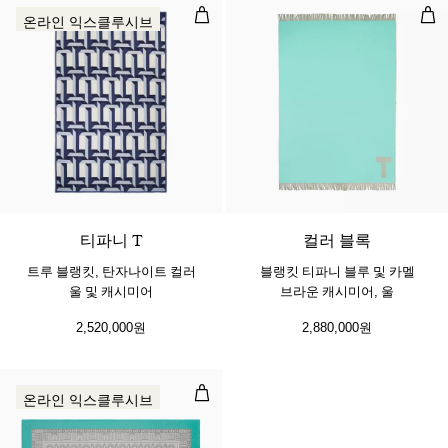
트루 블랭킷, 탄자나이트 컬러 울 및
블랭
온라인 익스클루시브
2 색상
티파니 T
컬러 블록
트루 블랭킷, 탄자나이트 컬러
블랭킷 티파니 블루 및 카멜
울 및 캐시미어
브라운 캐시미어, 울
2,520,000원
2,880,000원
블랭킷, 티파니 블루와 커넬리언 울
온라인 익스클루시브