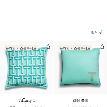
필터
T True 쿠션 티파니 블루 캐시미어 및
쿠션
온라인 익스클루시브
온라인 익스클루시브
2 색상
Tiffany T
컬러 블록