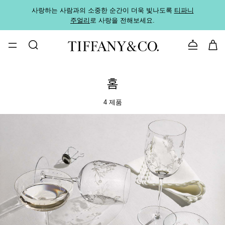
사랑하는 사람과의 소중한 순간이 더욱 빛나도록
티파니
가까운
주얼리
로 사랑을 전해보세요.
로
문의하기
홈
4 제품