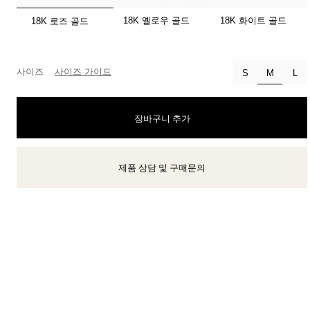
선택됨
18K 옐로우 골드
18K 화이트 골드
18K 로즈 골드
티파니 식스틴 스톤
티파니™ 세팅
사이즈
사이즈 가이드
선택됨
S
M
L
티파니 다이아몬드 전문가와의
상담을 예약
하
장바구니 추가
제품 상담 및 구매문의
클라이언트 어드바이저에게 문의하거나 예약하세요