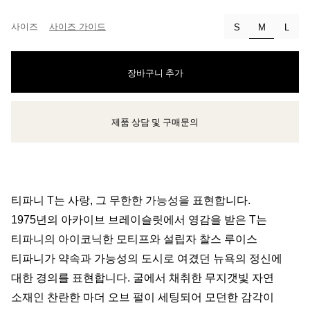
사이즈
사이즈 가이드
선택됨
S
M
L
장바구니 추가
제품 상담 및 구매문의
클라이언트 어드바이저에게 문의하거나 예약하세요
티파니 T는 사랑, 그 무한한 가능성을 표현합니다.
1975년의 아카이브 브레이슬릿에서 영감을 받은 T는
티파니의 아이코닉한 모티프와 설립자 찰스 루이스
티파니가 약속과 가능성의 도시로 여겼던 뉴욕의 정신에
대한 경의를 표현합니다. 굴에서 채취한 무지갯빛 자연
소재인 찬란한 마더 오브 펄이 세팅되어 모던한 감각이