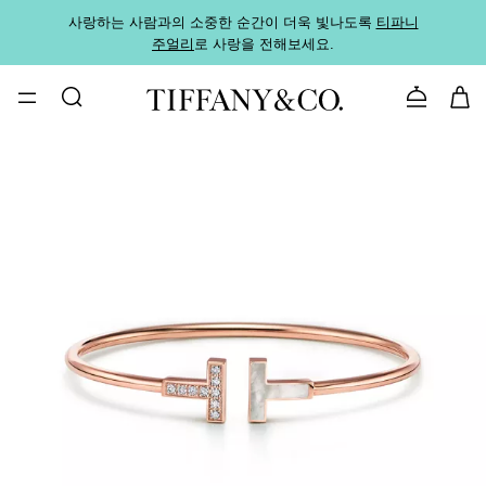
사랑하는 사람과의 소중한 순간이 더욱 빛나도록
티파니
가까운
주얼리
로 사랑을 전해보세요.
로
문의하기