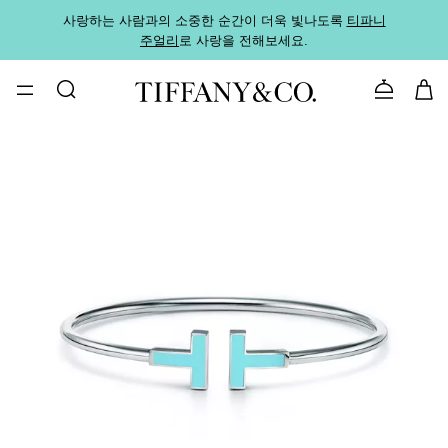
사랑하는 사람과의 소중한 순간이 더욱 빛나도록
티파니
가까운
주얼리
로 사랑을 전해보세요.
로
문의하기