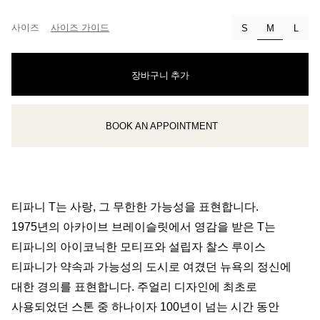
사이즈
사이즈 가이드
선택됨
S
M
L
장바구니 추가
BOOK AN APPOINTMENT
클라이언트 어드바이저에게 문의하거나 예약하세요
티파니 T는 사랑, 그 무한한 가능성을 표현합니다.
1975년의 아카이브 브레이슬릿에서 영감을 받은 T는
티파니의 아이코닉한 모티프와 설립자 찰스 루이스
티파니가 약속과 가능성의 도시로 여겼던 뉴욕의 정신에
대한 경의를 표현합니다. 주얼리 디자인에 최초로
사용되었던 스톤 중 하나이자 100년이 넘는 시간 동안