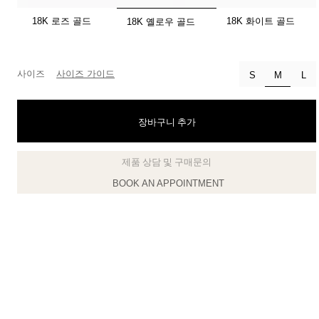
선택됨
18K 로즈 골드
18K 화이트 골드
18K 옐로우 골드
티파니 식스틴 스톤
티파니™ 세팅
사이즈
사이즈 가이드
선택됨
S
M
L
티파니 다이아몬드 전문가와의
상담을 예약
하
장바구니 추가
BOOK AN APPOINTMENT
클라이언트 어드바이저에게 문의하거나 예약하세요