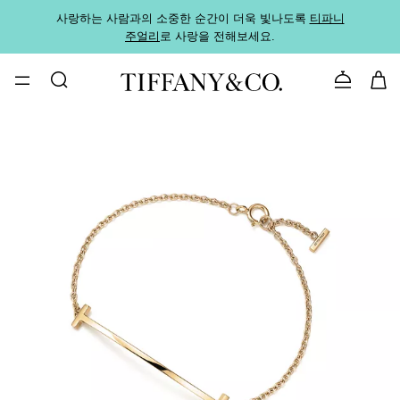
사랑하는 사람과의 소중한 순간이 더욱 빛나도록
티파니
가까운
주얼리
로 사랑을 전해보세요.
로
문의하기