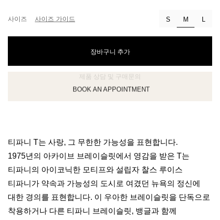
사이즈
사이즈 가이드
선택됨
S
M
L
장바구니 추가
BOOK AN APPOINTMENT
클라이언트 어드바이저에게 문의하거나 예약하세요
티파니 T는 사랑, 그 무한한 가능성을 표현합니다.
1975년의 아카이브 브레이슬릿에서 영감을 받은 T는
티파니의 아이코닉한 모티프와 설립자 찰스 루이스
티파니가 약속과 가능성의 도시로 여겼던 뉴욕의 정신에
대한 경의를 표현합니다. 이 우아한 브레이슬릿을 단독으로
착용하거나 다른 티파니 브레이슬릿, 뱅글과 함께