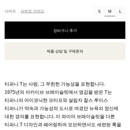
사이즈
사이즈 가이드
선택됨
S
M
L
장바구니 추가
제품 상담 및 구매문의
클라이언트 어드바이저에게 문의하거나 예약하세요
티파니 T는 사랑, 그 무한한 가능성을 표현합니다.
1975년의 아카이브 브레이슬릿에서 영감을 받은 T는
티파니의 아이코닉한 모티프와 설립자 찰스 루이스
티파니가 약속과 가능성의 도시로 여겼던 뉴욕의 정신에
대한 경의를 표현합니다. 이 와이어 브레이슬릿을 다른
티파니 T 디자인과 페어링하여 모던하면서도 세련된 룩을