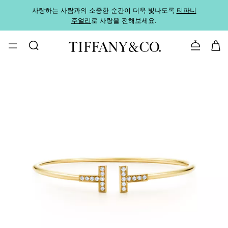
사랑하는 사람과의 소중한 순간이 더욱 빛나도록
티파니
가까운
주얼리
로 사랑을 전해보세요.
로
문의하기