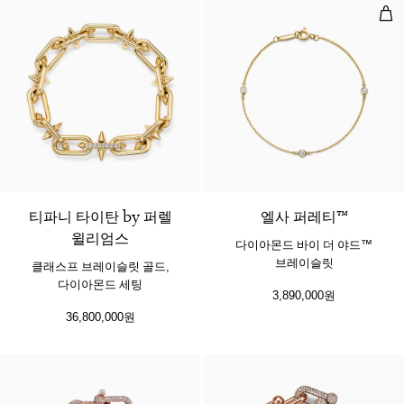
다이
티파니 타이탄 by 퍼렐
​​엘사 퍼레티™
윌리엄스
다이아몬드 바이 더 야드™
브레이슬릿
클래스프 브레이슬릿 골드,
다이아몬드 세팅
3,890,000원
36,800,000원