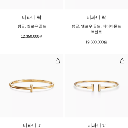
5 소재
티파니 락
티파니 락
뱅글, 옐로우 골드
뱅글, 옐로우 골드, 다이아몬드
액센트
12,350,000원
19,300,000원
T1 내로우 힌지드 뱅글, 옐로우 골드
와이
3 소재
티파니 T
티파니 T