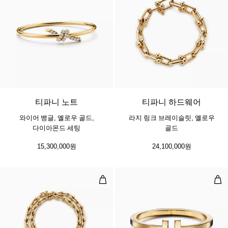
4 소재
티파니 노트
티파니 하드웨어
와이어 뱅글, 옐로우 골드,
라지 링크 브레이슬릿, 옐로우
다이아몬드 세팅
골드
15,300,000원
24,100,000원
스몰 랩 브레이슬릿, 옐로우 골드
스퀘