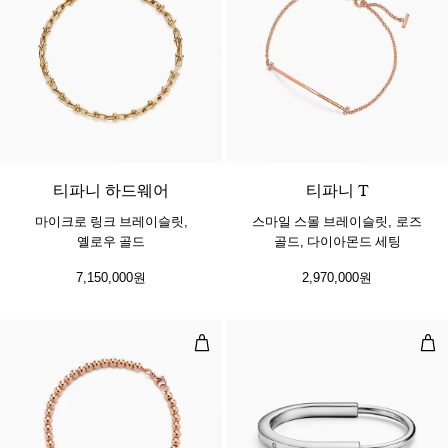
2 소재
티파니 하드웨어
티파니 T
마이크로 링크 브레이슬릿,
스마일 스몰 브레이슬릿, 로즈
옐로우 골드
골드, 다이아몬드 세팅
7,150,000원
2,970,000원
하트 태그 비드 브레이슬릿, 로즈 골드
뱅글