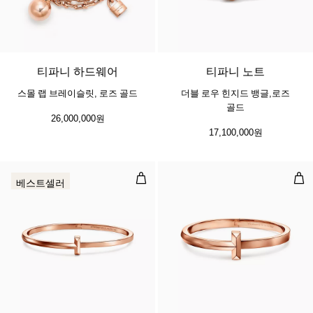
2 소재
티파니 하드웨어
티파니 노트
스몰 랩 브레이슬릿, 로즈 골드
더블 로우 힌지드 뱅글,로즈
골드
26,000,000원
17,100,000원
T1 네로우 힌지드 뱅글, 로즈 골드
T1
베스트셀러
3 소재