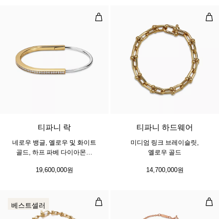
네로우 뱅글, 옐로우 및 화이트 골드
미디
3 소재
티파니 락
티파니 하드웨어
네로우 뱅글, 옐로우 및 화이트
미디엄 링크 브레이슬릿,
골드, 하프 파베 다이아몬드
옐로우 골드
세팅
19,600,000원
14,700,000원
마이크로 링크 브레이슬릿, 옐로우 
스마
베스트셀러