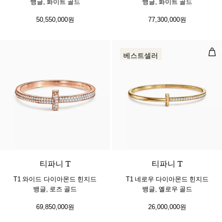
뱅글, 화이트 골드
뱅글, 화이트 골드
50,550,000원
77,300,000원
T1
베스트셀러
2 소재
티파니 T
티파니 T
T1 와이드 다이아몬드 힌지드
T1 네로우 다이아몬드 힌지드
뱅글, 로즈 골드
뱅글, 옐로우 골드
69,850,000원
26,000,000원