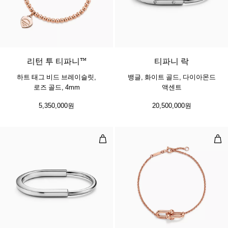
2 소재
리턴 투 티파니™
티파니 락
하트 태그 비드 브레이슬릿,
뱅글, 화이트 골드, 다이아몬드
로즈 골드, 4mm
액센트
5,350,000원
20,500,000원
뱅글, 화이트 골드
더블
5 소재