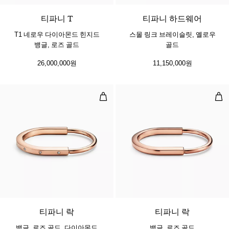
티파니 T
티파니 하드웨어
T1 네로우 다이아몬드 힌지드
스몰 링크 브레이슬릿, 옐로우
뱅글, 로즈 골드
골드
26,000,000원
11,150,000원
뱅글, 로즈 골드, 다이아몬드 액센트
뱅글
3 소재
티파니 락
티파니 락
뱅글, 로즈 골드, 다이아몬드
뱅글, 로즈 골드