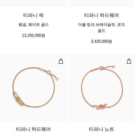
티파니 락
티파니 하드웨어
뱅글, 화이트 골드
더블 링크 브레이슬릿, 로즈
골드
13,250,000원
3,420,000원
더블 링크 브레이슬릿, 옐로우 골드
체인
2 소재
티파니 하드웨어
티파니 노트