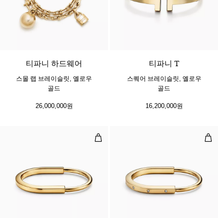
2 소재
티파니 하드웨어
티파니 T
스몰 랩 브레이슬릿, 옐로우
스퀘어 브레이슬릿, 옐로우
골드
골드
26,000,000원
16,200,000원
뱅글, 옐로우 골드
뱅글