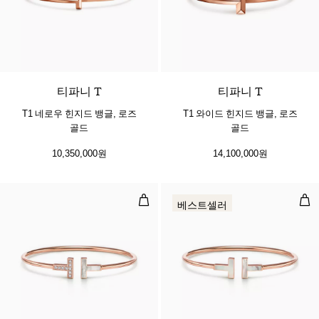
3 소재
티파니 T
티파니 T
T1 네로우 힌지드 뱅글, 로즈
T1 와이드 힌지드 뱅글, 로즈
골드
골드
10,350,000원
14,100,000원
와이어 브레이슬릿, 로즈 골드, 다이
와이
베스트셀러