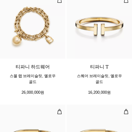
2 소재
티파니 하드웨어
티파니 T
스몰 랩 브레이슬릿, 옐로우
스퀘어 브레이슬릿, 옐로우
골드
골드
26,000,000원
16,200,000원
뱅글, 옐로우 골드
뱅글