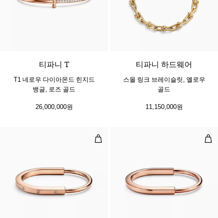
3 소재
티파니 T
티파니 하드웨어
T1 네로우 다이아몬드 힌지드
스몰 링크 브레이슬릿, 옐로우
뱅글, 로즈 골드
골드
26,000,000원
11,150,000원
뱅글, 로즈 골드, 다이아몬드 액센트
뱅글