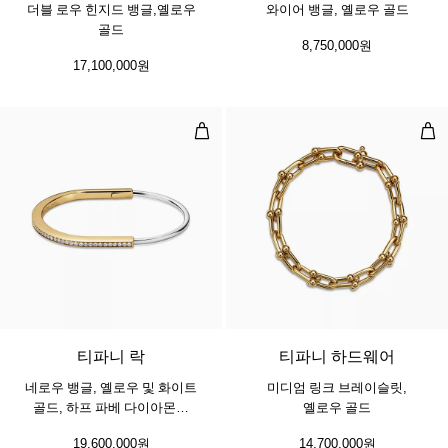
더블 로우 힌지드 뱅글,옐로우
와이어 뱅글, 옐로우 골드
골드
8,750,000원
17,100,000원
네로우 뱅글, 옐로우 및 화이트 골드
미디
3 소재
티파니 락
티파니 하드웨어
네로우 뱅글, 옐로우 및 화이트
미디엄 링크 브레이슬릿,
골드, 하프 파베 다이아몬드
옐로우 골드
세팅
19,600,000원
14,700,000원