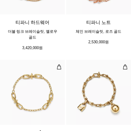
2 소재
티파니 하드웨어
티파니 노트
더블 링크 브레이슬릿, 옐로우
체인 브레이슬릿, 로즈 골드
골드
2,530,000원
3,420,000원
스몰 링크 스테이션 브레이슬릿, 옐
스몰
2 소재