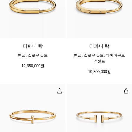
5 소재
티파니 락
티파니 락
뱅글, 옐로우 골드
뱅글, 옐로우 골드, 다이아몬드
액센트
12,350,000원
19,300,000원
T1 내로우 힌지드 뱅글, 옐로우 골드
와이