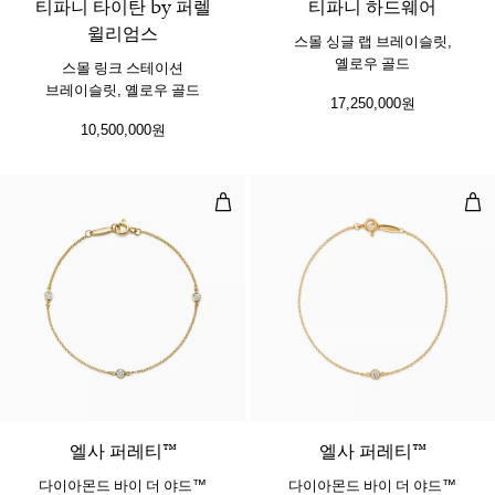
티파니 타이탄 by 퍼렐
티파니 하드웨어
윌리엄스
스몰 싱글 랩 브레이슬릿,
옐로우 골드
스몰 링크 스테이션
브레이슬릿, 옐로우 골드
17,250,000원
10,500,000원
다이아몬드 바이 더 야드™ 브레이
다이
​​엘사 퍼레티™
엘사 퍼레티™
다이아몬드 바이 더 야드™
다이아몬드 바이 더 야드™