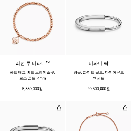
2 소재
리턴 투 티파니™
티파니 락
하트 태그 비드 브레이슬릿,
뱅글, 화이트 골드, 다이아몬드
로즈 골드, 4mm
액센트
5,350,000원
20,500,000원
뱅글, 화이트 골드
더블