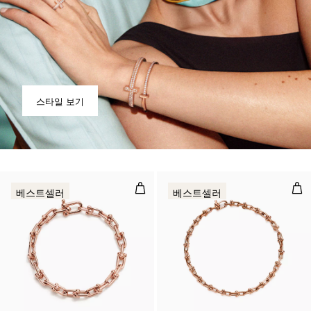
스타일 보기
스몰 링크 브레이슬릿, 로즈 골드
마이
베스트셀러
베스트셀러
2 소재