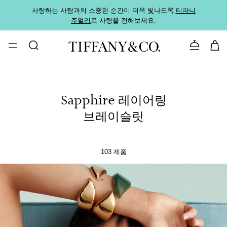
사랑하는 사람과의 소중한 순간이 더욱 빛나도록
티파니
가까운
주얼리
로 사랑을 전해보세요.
로
문의하기
Sapphire 레이어링
브레이슬릿
103 제품