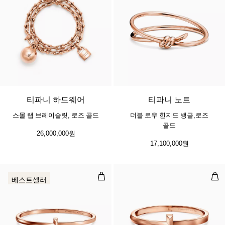
2 소재
티파니 하드웨어
티파니 노트
스몰 랩 브레이슬릿, 로즈 골드
더블 로우 힌지드 뱅글,로즈
골드
26,000,000원
17,100,000원
T1 네로우 힌지드 뱅글, 로즈 골드
T1
베스트셀러