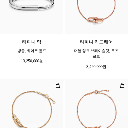
5 소재
티파니 락
티파니 하드웨어
뱅글, 화이트 골드
더블 링크 브레이슬릿, 로즈
골드
13,250,000원
3,420,000원
더블 링크 브레이슬릿, 옐로우 골드
체인