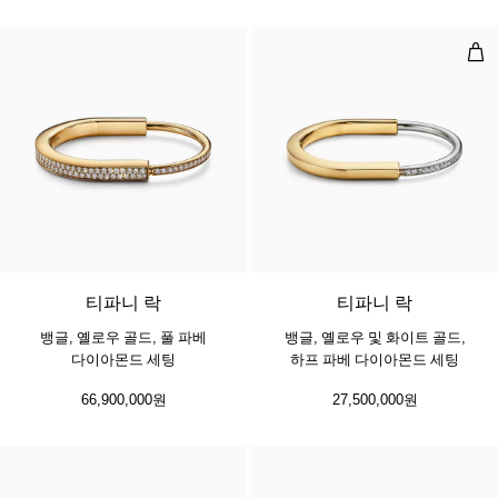
뱅글
3 소재
티파니 락
티파니 락
뱅글, 옐로우 골드, 풀 파베
뱅글, 옐로우 및 화이트 골드,
다이아몬드 세팅
하프 파베 다이아몬드 세팅
66,900,000원
27,500,000원