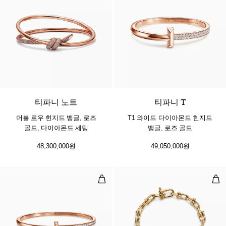
3 소재
티파니 노트
티파니 T
더블 로우 힌지드 뱅글, 로즈
T1 와이드 다이아몬드 힌지드
골드, 다이아몬드 세팅
뱅글, 로즈 골드
48,300,000원
49,050,000원
T1 네로우 다이아몬드 힌지드 뱅글,
스몰