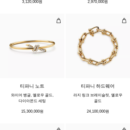
3,120,000원
2,970,000원
와이어 뱅글, 옐로우 골드, 다이아몬
라지
4 소재
티파니 노트
티파니 하드웨어
와이어 뱅글, 옐로우 골드,
라지 링크 브레이슬릿, 옐로우
다이아몬드 세팅
골드
15,300,000원
24,100,000원
스몰 랩 브레이슬릿, 옐로우 골드
스퀘