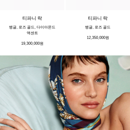
3 소재
티파니 락
티파니 락
뱅글, 로즈 골드, 다이아몬드
뱅글, 로즈 골드
액센트
12,350,000원
19,300,000원