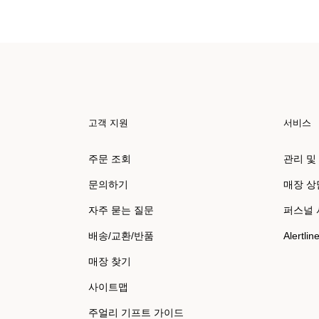
고객 지원
서비스
주문 조회
관리 및
문의하기
매장 상
자주 묻는 질문
퍼스널
배송/교환/반품
Alertlin
매장 찾기
사이트맵
주얼리 기프트 가이드