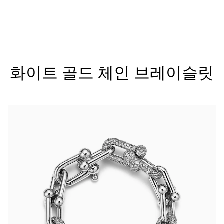
티파니 트루™
티파니 포에버
화이트 골드 체인 브레이슬릿
거나
티파니 다이아몬드 가이드
를 확인해보세요