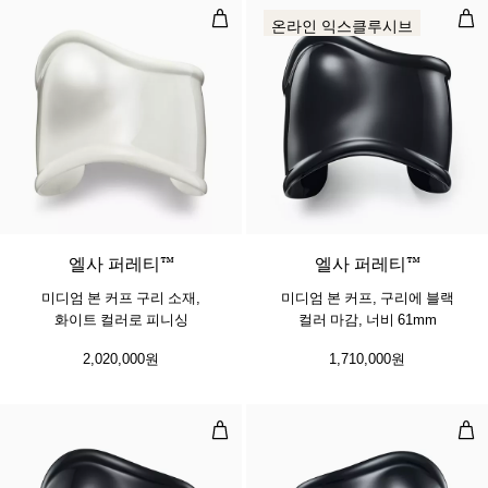
미디엄 본 커프 구리 소재, 화이트 
미디
온라인 익스클루시브
엘사 퍼레티™
엘사 퍼레티™
미디엄 본 커프 구리 소재,
미디엄 본 커프, 구리에 블랙
화이트 컬러로 피니싱
컬러 마감, 너비 61mm
2,020,000원
1,710,000원
스몰 본 커프, 구리에 블랙 컬러 마감,
스몰