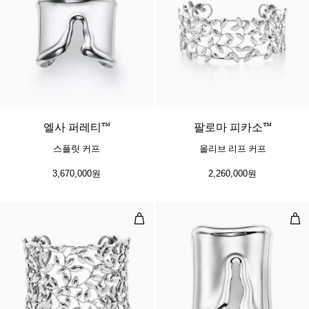
엘사 퍼레티™
팔로마 피카소™
스플릿 커프
올리브 리프 커프
3,670,000원
2,260,000원
올리브 리프 커프
본 