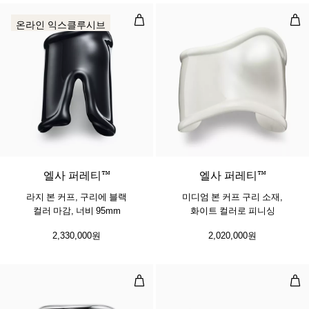
라지 본 커프, 구리에 블랙 컬러 마감,
미디
온라인 익스클루시브
엘사 퍼레티™
엘사 퍼레티™
라지 본 커프, 구리에 블랙
미디엄 본 커프 구리 소재,
컬러 마감, 너비 95mm
화이트 컬러로 피니싱
2,330,000원
2,020,000원
스플릿 커프
올리