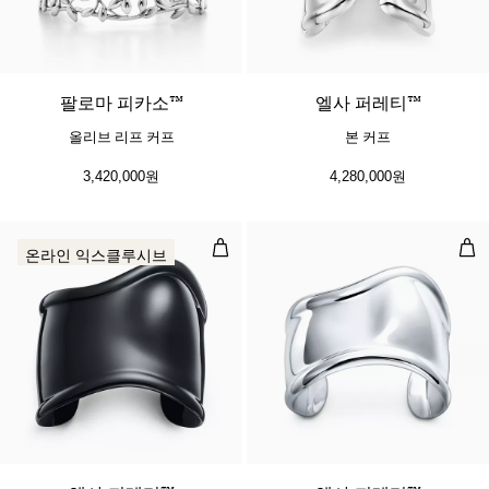
팔로마 피카소™
엘사 퍼레티™
올리브 리프 커프
본 커프
3,420,000원
4,280,000원
미디엄 본 커프, 구리에 블랙 컬러 마감
스몰
온라인 익스클루시브