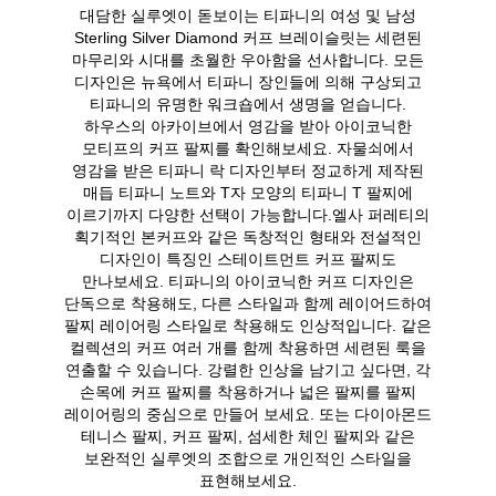
대담한 실루엣이 돋보이는 티파니의 여성 및 남성
Sterling Silver Diamond 커프 브레이슬릿는 세련된
마무리와 시대를 초월한 우아함을 선사합니다. 모든
디자인은 뉴욕에서 티파니 장인들에 의해 구상되고
티파니의 유명한 워크숍에서 생명을 얻습니다.
하우스의 아카이브에서 영감을 받아 아이코닉한
모티프의 커프 팔찌를 확인해보세요. 자물쇠에서
영감을 받은 티파니 락 디자인부터 정교하게 제작된
매듭 티파니 노트와 T자 모양의 티파니 T 팔찌에
이르기까지 다양한 선택이 가능합니다.엘사 퍼레티의
획기적인 본커프와 같은 독창적인 형태와 전설적인
디자인이 특징인 스테이트먼트 커프 팔찌도
만나보세요. 티파니의 아이코닉한 커프 디자인은
단독으로 착용해도, 다른 스타일과 함께 레이어드하여
팔찌 레이어링 스타일로 착용해도 인상적입니다. 같은
컬렉션의 커프 여러 개를 함께 착용하면 세련된 룩을
연출할 수 있습니다. 강렬한 인상을 남기고 싶다면, 각
손목에 커프 팔찌를 착용하거나 넓은 팔찌를 팔찌
레이어링의 중심으로 만들어 보세요. 또는 다이아몬드
테니스 팔찌, 커프 팔찌, 섬세한 체인 팔찌와 같은
보완적인 실루엣의 조합으로 개인적인 스타일을
표현해보세요.