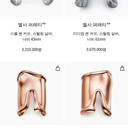
엘사 퍼레티™
엘사 퍼레티™
스몰 본 커프, 스털링 실버,
미디엄 본 커프, 스털링 실버,
너비 43mm
너비 61mm
3,210,000원
3,670,000원
라지 본 커프, 로즈 골드, 너비 95mm
라지