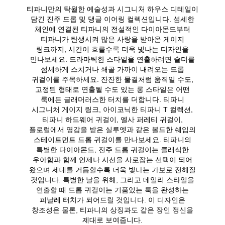
티파니만의 탁월한 예술성과 시그니처 하우스 디테일이
담긴 진주 드롭 및 댕글 이어링 컬렉션입니다. 섬세한
체인에 연결된 티파니의 전설적인 다이아몬드부터
티파니가 탄생시켜 많은 사랑을 받아온 게이지
링크까지, 시간이 흐를수록 더욱 빛나는 디자인을
만나보세요. 드라마틱한 스타일을 연출하려면 숄더를
섬세하게 스치거나 쇄골 가까이 내려오는 드롭
귀걸이를 주목하세요. 잔잔한 물결처럼 움직일 수도,
고정된 형태로 연출될 수도 있는 롱 스타일은 어떤
룩에든 글래머러스한 터치를 더합니다. 티파니
시그니처 게이지 링크, 아이코닉한 티파니 T 컬렉션,
티파니 하드웨어 귀걸이, 엘사 퍼레티 귀걸이,
플로럴에서 영감을 받은 실루엣과 같은 볼드한 쉐입의
스테이트먼트 드롭 귀걸이를 만나보세요. 티파니의
특별한 다이아몬드, 진주 드롭 귀걸이는 클래식한
우아함과 함께 언제나 시선을 사로잡는 선택이 되어
왔으며 세대를 거듭할수록 더욱 빛나는 가보로 전해질
것입니다. 특별한 날을 위해, 그리고 데일리 스타일을
연출할 때 드롭 귀걸이는 기품있는 룩을 완성하는
피날레 터치가 되어드릴 것입니다. 이 디자인은
창조성은 물론, 티파니의 상징과도 같은 장인 정신을
제대로 보여줍니다.