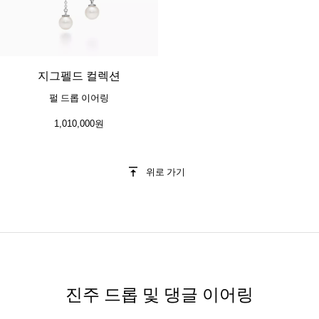
지그펠드 컬렉션
펄 드롭 이어링
1,010,000원
위로 가기
진주 드롭 및 댕글 이어링