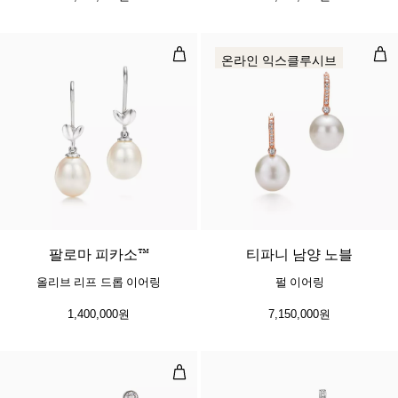
올리브 리프 드롭 이어링
펄 
온라인 익스클루시브
팔로마 피카소™
티파니 남양 노블
올리브 리프 드롭 이어링
펄 이어링
1,400,000원
7,150,000원
남양 펄 이어링