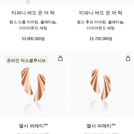
티파니 버드 온 어 락
티파니 버드 온 어 락
윙스 드롭 이어링, 플래티늄,
윙스 후프 이어링, 플래티늄,
다이아몬드 세팅
다이아몬드 세팅
53,800,000원
15,700,000원
하이 타이드 이어링
하이
온라인 익스클루시브
2 소재
엘사 퍼레티™
엘사 퍼레티™