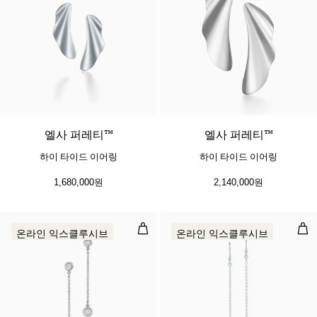
엘사 퍼레티™
엘사 퍼레티™
하이 타이드 이어링
하이 타이드 이어링
1,680,000원
2,140,000원
다이아몬드 바이 더 야드™ 드롭 이
다이
온라인 익스클루시브
온라인 익스클루시브