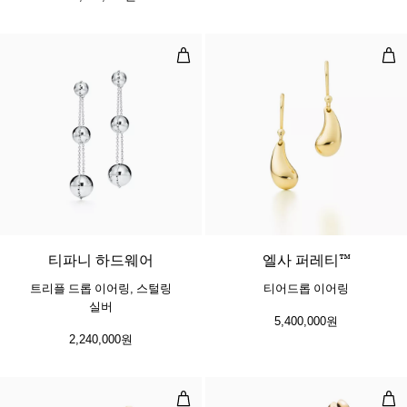
트리플 드롭 이어링, 스털링 실버
티어
티파니 하드웨어
엘사 퍼레티™
트리플 드롭 이어링, 스털링
티어드롭 이어링
실버
5,400,000원
2,240,000원
라지 링크 이어링, 옐로우 골드
엑스