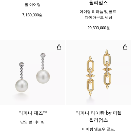
윌리엄스
펄 이어링
이어링 티타늄 및 골드,
7,150,000원
다이아몬드 세팅
29,300,000원
남양 펄 이어링
이어
티파니 재즈™
티파니 타이탄 by 퍼렐
윌리엄스
남양 펄 이어링
이어링 옐로우 골드,