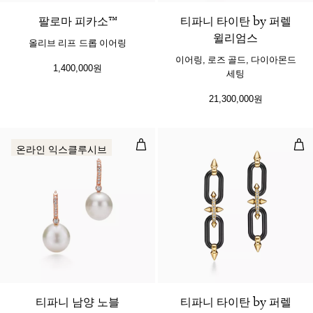
팔로마 피카소™
티파니 타이탄 by 퍼렐
윌리엄스
올리브 리프 드롭 이어링
이어링, 로즈 골드, 다이아몬드
1,400,000원
세팅
21,300,000원
펄 이어링
이어
온라인 익스클루시브
티파니 남양 노블
티파니 타이탄 by 퍼렐