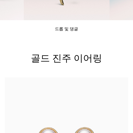
티파니 트루™
티파니 포에버
드롭 및 댕글
거나
티파니 다이아몬드 가이드
를 확인해보세요
골드 진주 이어링