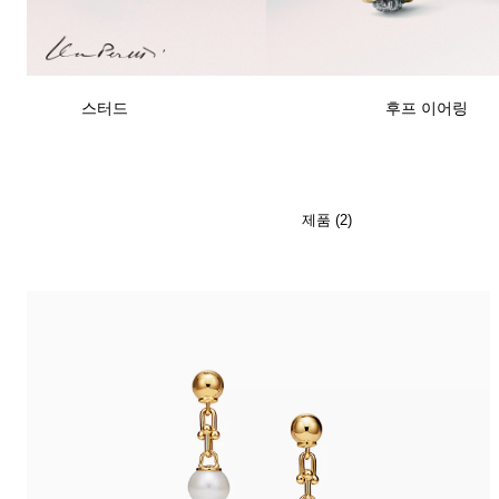
티파니 식스틴 스톤
티파니™ 세팅
스터드
후프 이어링
티파니 다이아몬드 전문가와의
상담을 예약
하
제품 (2)